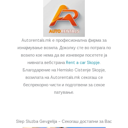
Autorentals.mk е професионална фирма за
изнајмување возила. Доколку сте во потрага по
возило кое нема да ве изневери посетете ja
нивната вебстрана
Rent a car Skopje
.
Благодарение на Hemisko Cistenje Skopje,
возилата на Autorentals.mk секогаш се
беспрекорно чисти и подготвени за секое
патување.
Slep Sluzba Gevgelija - Секогаш достапни за Вас