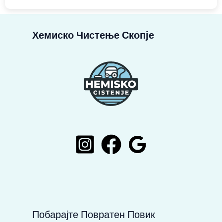
Хемиско Чистење Скопје
Побарајте Повратен Повик