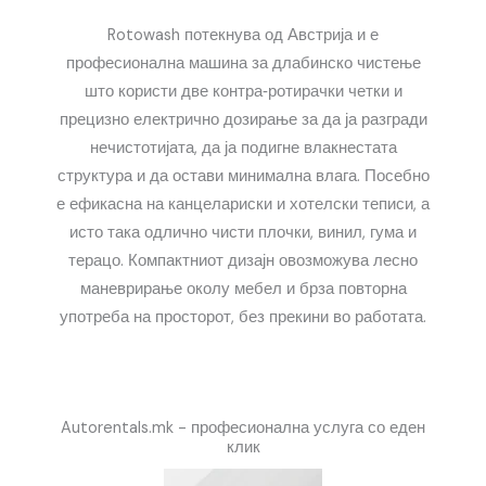
Rotowash потекнува од Австрија и е
професионална машина за длабинско чистење
што користи две контра‑ротирачки четки и
прецизно електрично дозирање за да ја разгради
нечистотијата, да ја подигне влакнестата
структура и да остави минимална влага. Посебно
е ефикасна на канцелариски и хотелски теписи, а
исто така одлично чисти плочки, винил, гума и
терацо. Компактниот дизајн овозможува лесно
маневрирање околу мебел и брза повторна
употреба на просторот, без прекини во работата.
Autorentals.mk - професионална услуга со еден
клик