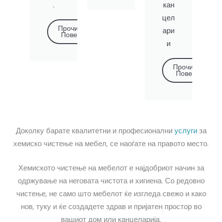
.
кан
цел
Прочитај
ари
Повеќе
и
Прочитај
Повеќе
Доколку барате квалитетни и професионални
услуги
за
хемиско чистење на мебел, се наоѓате на правото место.
Хемиското чистење на мебелот е најдобриот начин за
одржување на неговата чистота и хигиена. Со редовно
чистење, не само што мебелот ќе изгледа свежо и како
нов, туку и ќе создадете здрав и пријатен простор во
вашиот дом или канцеларија.