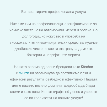
Ви гарантираме професионална услуга
Ние сме тим на професионалци, специјализирани за
хемиско чистење на автомобили, мебел и облека. Со
долгогодишно искуство и употреба на
висококвалитетни еко-пријателски средства, нудиме
длабинско чистење кое ги отстранува дамките,
бактерии и непријатните мириси.
Нашата опрема од врвни брендови како
Kärcher
и
Würth
ни овозможува да постигнеме брзи и
ефикасни резултати, безбедно и ефективно. Нашата
цел е вашето возило, дом или гардероба да бидат
свежи и како нови. Контактирајте нè денес и уверете
се во квалитетот на нашите услуги!