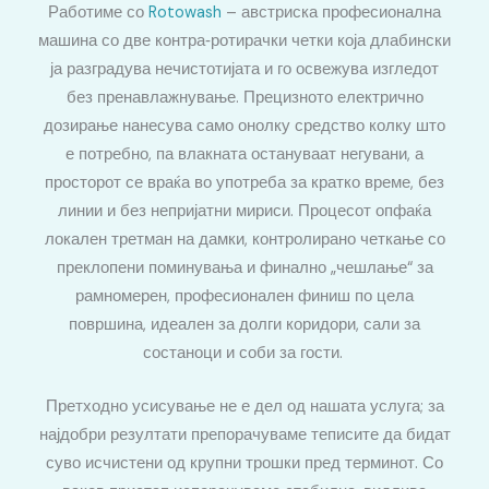
Работиме со
Rotowash
– австриска професионална
машина со две контра‑ротирачки четки која длабински
ја разградува нечистотијата и го освежува изгледот
без пренавлажнување. Прецизното електрично
дозирање нанесува само онолку средство колку што
е потребно, па влакната остануваат негувани, а
просторот се враќа во употреба за кратко време, без
линии и без непријатни мириси. Процесот опфаќа
локален третман на дамки, контролирано четкање со
преклопени поминувања и финално „чешлање“ за
рамномерен, професионален финиш по цела
површина, идеален за долги коридори, сали за
состаноци и соби за гости.
Претходно усисување не е дел од нашата услуга; за
најдобри резултати препорачуваме теписите да бидат
суво исчистени од крупни трошки пред терминот. Со