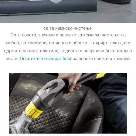
ф
м
о
е
н
*
с
се за хемиско чистење!
Сите совети, трикови и новости за хемиско чистење на
к
мебел, автомобили, теписони и облека– откријте како да ги
и
одржите вашите текстили, седишта и површини беспрекорно
Б
чисти.
Посетете го нашиот блог
за повеќе совети и трикови
!
р
о
ј