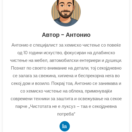
Автор - Антонио
Антонио е специјалист за хемиско чистење со повеќе
од 10 години искуство, фокусиран на длабинско
чистење на мебел, автомобилски ентериери и душеци.
Познат по своето внимание на детали, тој секојдневно
се залага за свежина, хигиена и беспрекорна нега во
секој дом и возило. Покрај тоа, Антонио се занимава и
со хемиско чистење на облека, применувајќи
современи техники за заштита и освежување на секое
парчe „Чистотата не е луксуз – таа е секојдневна
потреба“