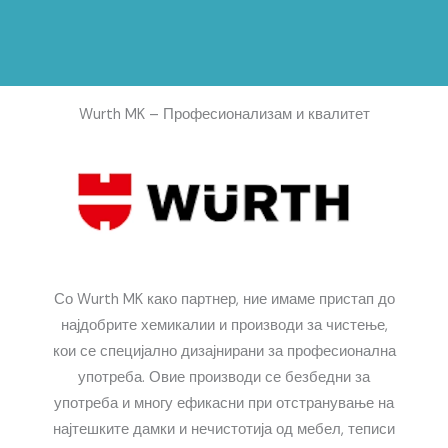
Wurth MK – Професионализам и квалитет
Со Wurth MK како партнер, ние имаме пристап до
најдобрите хемикалии и производи за чистење,
кои се специјално дизајнирани за професионална
употреба. Овие производи се безбедни за
употреба и многу ефикасни при отстранување на
најтешките дамки и нечистотија од мебел, теписи