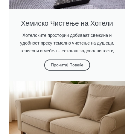
Хемиско Чистење на Хотели
Хотелските простории добиваат свежина и
удобност преку темелно чистење на душеци,
теписони и мебел - секогаш задоволни гости,
Прочитај Повеќе