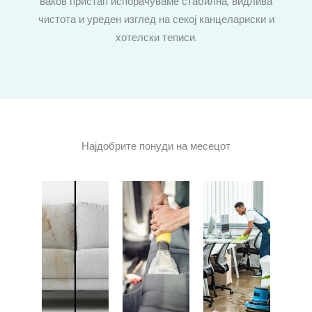
ваков пристап испорачуваме стабилна, видлива
чистота и уреден изглед на секој канцелариски и
хотелски теписи.
Најдобрите понуди на месецот