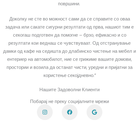
површини.
Доколку не сте во можност сами да се справите со оваа
задача или сакате сигурни резултати од прва, нашиот тим е
секогаш подготвен да помогне – брзо, ефикасно и со
резултати кои веднаш се чувствуваат. Од отстранување
дамки од кафе на седишта до длабинско чистење на мебел и
ентериер на автомобилот, ние се грижиме вашите домови,
простории и возила да останат чисти, уредни и пријатни за
користење секојдневно.“
Нашите Задоволни Клиенти
Побарај не преку социјалните мрежи
I
F
G
n
a
o
s
c
o
t
e
g
a
b
l
g
o
e
r
o