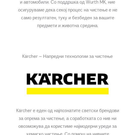
и автомобили. Со поддршка од Wurth MK, ние
осигуруваме дека секој процес на чистење е не
само резултатен, туку и безбеден за вашите
предмети и животна средина.
Kärcher – Напредни технологии за чистење
Kärcher е еден од најпознатите светски брендови
за опрема за чистење, а соработката со нив ни
овозможува да користиме најмодерни уреди за
хемиско чистење. Со помош на нивните