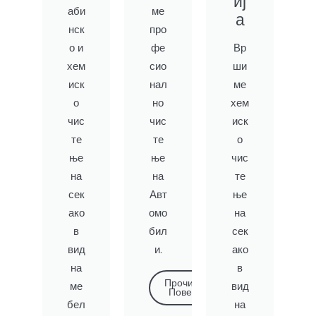
иј
аби
ме
а
нск
про
о и
фе
Вр
хем
сио
ши
иск
нал
ме
о
но
хем
чис
чис
иск
те
те
о
ње
ње
чис
на
на
те
сек
Авт
ње
ако
омо
на
в
бил
сек
вид
и.
ако
на
в
Прочитај
ме
вид
Повеќе
бел
на