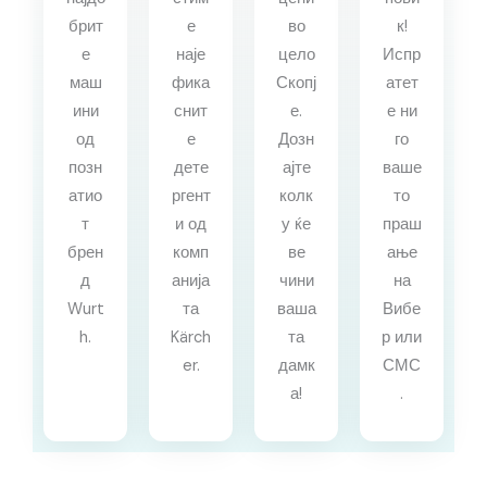
брит
е
во
к!
е
наје
цело
Испр
маш
фика
Скопј
атет
ини
снит
е.
е ни
од
е
Дозн
го
позн
дете
ајте
ваше
атио
ргент
колк
то
т
и од
у ќе
праш
брен
комп
ве
ање
д
анија
чини
на
Wurt
та
ваша
Вибе
h.
Kärch
та
р или
er.
дамк
СМС
а!
.