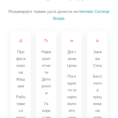
Резервирајте термин уште денеска на
Hemisko Cistenje
Skopje
.
Про
Најкв
Дост
Зака
феси
алит
апни
жи
онал
етни
Цени
Сега
ни
те
Погл
Бесп
Маш
Дете
едне
латн
ини
ргент
ти ги
а
и
Рабо
најпо
проц
тиме
Ги
волн
енка
со
кори
ите
на
најдо
стим
цени
пови