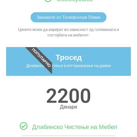
Закажете со Телефонски Повик
Цените може да варират во зависност од големината и
состојбата на мебелот.
ПОПУЛАРНО
Тросед
Длабинско чистење и отстранување на дамки
2200
Денари
Длабинско Чистење на Мебел