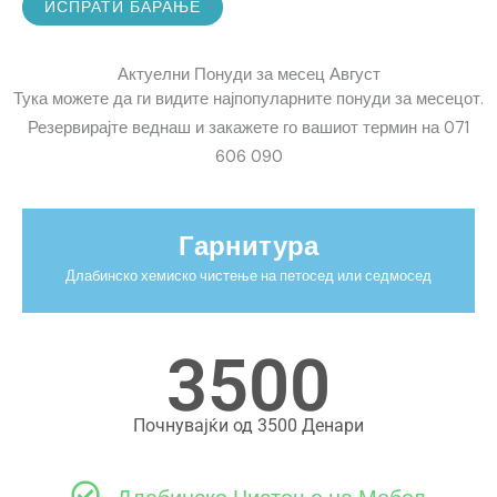
ИСПРАТИ БАРАЊЕ
е
И
ф
м
о
Актуелни Понуди за месец Август
е
н
Тука можете да ги видите најпопуларните понуди за месецот.
*
с
Резервирајте веднаш и закажете го вашиот термин на 071
к
606 090
и
Б
Гарнитура
р
о
Длабинско хемиско чистење на петосед или седмосед​
ј
3500
Почнувајќи од 3500 Денари