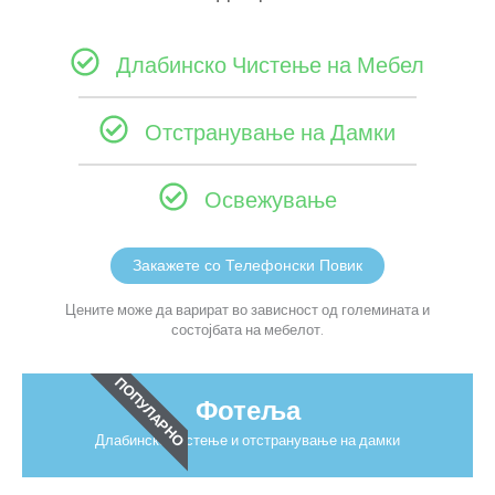
Длабинско Чистење на Мебел
Отстранување на Дамки
Освежување
Закажете со Телефонски Повик
Цените може да варират во зависност од големината и
состојбата на мебелот.
ПОПУЛАРНО
Фотеља
Длабинско чистење и отстранување на дамки