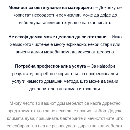
Можност за оштетување на материјалот
– Доколку се
користат несоодветни хемикалии, може да дојде до
избледување или оштетување на ткаенината.
Не секоја дамка може целосно да се отстрани
– Иако
хемиското чистење е многу ефикасно, некои стари или
впиени дамки можеби нема да исчезнат целосно.
Потребна професионална услуга
– За најдобри
резултати, потребно е користење на професионални
услуги наместо домашни методи, што може да значи
дополнителен ангажман и трошоци.
Многу често во вашиот дом мебелот се наоѓа директно
пред климата, но тоа не секогаш е правиот избор. Додека
климата дува, прашината, бактериите и нечистотиите што
се собираат во неа се разнесуваат директно кон мебелот.