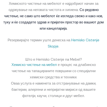
Хемиското чистење на мебелот е најдобриот начин за
одржување на неговата чистота и хигиена.
Со редовно
чистење, не само што мебелот ќе изгледа свежо и како нов,
туку и ќе создадете здрав и пријатен простор во вашиот дом
или канцеларија.
Резервирајте термин уште денеска на
Hemisko Cistenje
Skopje
.
Што е Hemisko Cistenje na Mebel?
Хемиско чистење на мебел
е процес на длабинско
чистење на тапацираните површини со специјални
хемиски средства и техники.
Оваа услуга е наменета за отстранување на дамки,
бактерии, алергени и непријатни мириси од вашите
фотелји, каучи, столици и друг мебел.