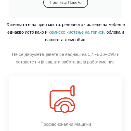
Прочитај Повеќе
Хигиената е на прво место, редовното чистење на мебел е
еднакво исто како и
хемиско чистење на теписи
,
облека и
вашиот автомообил.
Не се двоумете, јавете се веднаш на 071-606-090 и
оставете ни ја вашата работа да ја работиме ние.
Професионални Машини