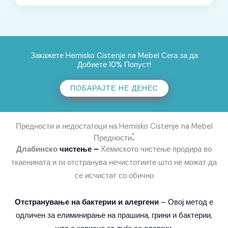
Закажете Hemisko Cistenje na Mebel Сега за да
Добиете 10% Попуст!
ПОБАРАЈТЕ НЕ ДЕНЕС
Предности и недостатоци на Hemisko Cistenje na Mebel
:
Предности
Длабинско
чистење
–
Хемиското чистење продира во
ткаенината и ги отстранува нечистотиите што не можат да
се исчистат со обично
Отстранување на бактерии и алергени
– Овој метод е
одличен за елиминирање на прашина, грини и бактерии,