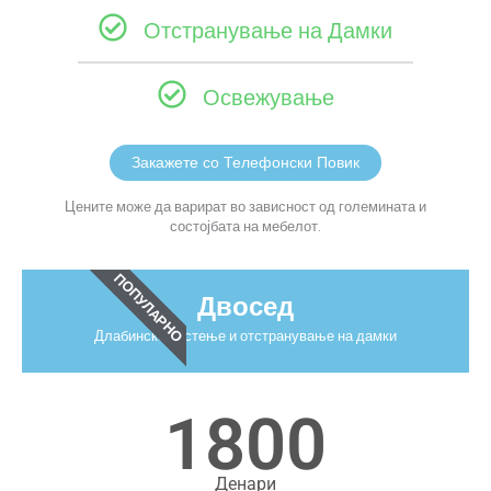
Отстранување на Дамки
Освежување
Закажете со Телефонски Повик
Цените може да варират во зависност од големината и
состојбата на мебелот.
ПОПУЛАРНО
Двосед
Длабинско чистење и отстранување на дамки
1800
Денари