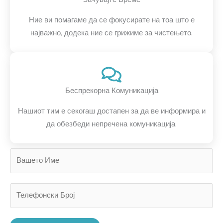
Ние ви помагаме да се фокусирате на тоа што е
најважно, додека ние се грижиме за чистењето.
Беспрекорна Комуникација
Нашиот тим е секогаш достапен за да ве информира и
да обезбеди непречена комуникација.
В
а
ш
Т
е
е
т
л
о