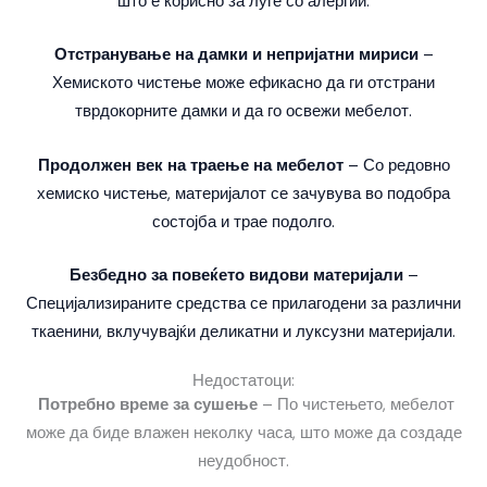
што е корисно за луѓе со алергии.
Отстранување на дамки и непријатни мириси
–
Хемиското чистење може ефикасно да ги отстрани
тврдокорните дамки и да го освежи мебелот.
Продолжен век на траење на мебелот
– Со редовно
хемиско чистење, материјалот се зачувува во подобра
состојба и трае подолго.
Безбедно за повеќето видови материјали
–
Специјализираните средства се прилагодени за различни
ткаенини, вклучувајќи деликатни и луксузни материјали.
Недостатоци:
Потребно време за сушење
– По чистењето, мебелот
може да биде влажен неколку часа, што може да создаде
неудобност.