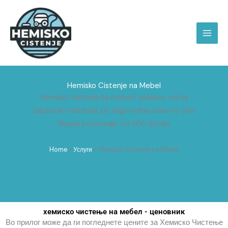
Skip
to
content
Hemisko Cistenje na Mebel
Hemisko cistenje na mebel i sekakov vid na
tapaciran materijal, po najpovolna cena vo celo
Skopje pocnuvajki od 300 denari.
Home
»
Услуги
»
Hemisko Cistenje na Mebel
хемиско чистење на мебел - ценовник
Во прилог може да ги погледнете цените за Хемиско Чистење