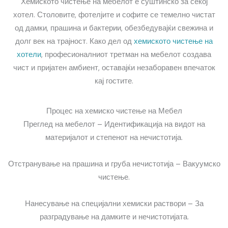
Хемиското чистење на мебелот е суштинско за секој
хотел. Столовите, фотелјите и софите се темелно чистат
од дамки, прашина и бактерии, обезбедувајќи свежина и
долг век на трајност. Како дел од
хемиското чистење на
хотели
, професионалниот третман на мебелот создава
чист и пријатен амбиент, оставајќи незаборавен впечаток
кај гостите.
Процес на хемиско чистење на Мебел
Преглед на мебелот – Идентификација на видот на
материјалот и степенот на нечистотија.
Отстранување на прашина и груба нечистотија – Вакуумско
чистење.
Нанесување на специјални хемиски раствори – За
разградување на дамките и нечистотијата.