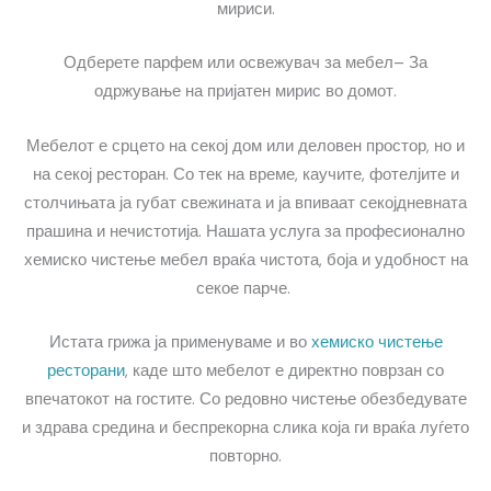
мириси.
Одберете парфем или освежувач за мебел– За
одржување на пријатен мирис во домот.
Мебелот е срцето на секој дом или деловен простор, но и
на секој ресторан. Со тек на време, каучите, фотелјите и
столчињата ја губат свежината и ја впиваат секојдневната
прашина и нечистотија. Нашата услуга за професионално
хемиско чистење мебел враќа чистота, боја и удобност на
секое парче.
Истата грижа ја применуваме и во
хемиско чистење
ресторани
, каде што мебелот е директно поврзан со
впечатокот на гостите. Со редовно чистење обезбедувате
и здрава средина и беспрекорна слика која ги враќа луѓето
повторно.