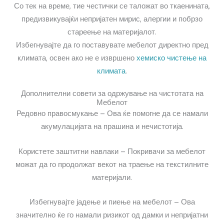
Со тек на време, тие честички се таложат во ткаенината,
предизвикувајќи непријатен мирис, алергии и побрзо
стареење на материјалот.
Избегнувајте да го поставувате мебелот директно пред
климата, освен ако не е извршено
хемиско чистење на
климата
.
Дополнителни совети за одржување на чистотата на
Мебелот
Редовно правосмукање – Ова ќе помогне да се намали
акумулацијата на прашина и нечистотија.
Користете заштитни навлаки – Покривачи за мебелот
можат да го продолжат векот на траење на текстилните
материјали.
Избегнувајте јадење и пиење на мебелот – Ова
значително ќе го намали ризикот од дамки и непријатни