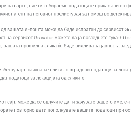
ри на сајтот, ние ги собираеме податоците прикажани во фо
ичкиот агент на неговиот прелистувач за помош во детектир
од вашата е-пошта може да биде испратен до сервисот Grav
ст на сервисот Gravatar можете да ја погледнете тука: https
 вашата профилна слика ќе биде видлива за јавноста заед
 избегнувајте качување слики со вградени податоци за локац
дат податоци за локацијата од сликите.
от сајт, може да се одлучите да ги зачувате вашето име, е
 морате повторно да ги пополнувате вашите податоци при о