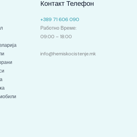
Контакт Телефон
+389 71 606 090
ел
Работно Време:
09:00 – 18:00
еларија
ли
info@hemiskocistenje.mk
орани
си
а
ка
омобили