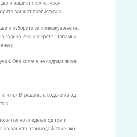
е дали вашиот прелистувач
ворите вашиот прелистувач.
јава и изборите за прикажување на
на година. Ако изберете “Запомни
ранети.
увач. Ова колаче не содржи лични
и, итн.). Вградената содржина од
тно.
ополнително следење од трети
ње на вашето взаимодействие ако