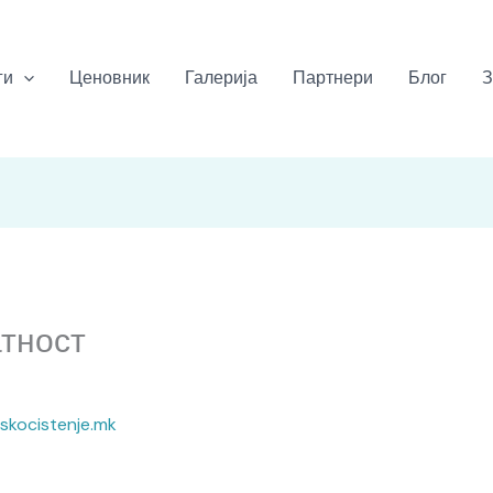
ги
Ценовник
Галерија
Партнери
Блог
З
тност
iskocistenje.mk