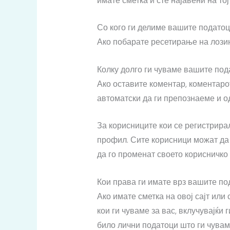
имате сметка и сте најавени на тој
Со кого ги делиме вашите подато
Ако побарате ресетирање на лозин
Колку долго ги чуваме вашите под
Ако оставите коментар, коментаро
автоматски да ги препознаеме и о
За корисниците кои се регистрирал
профил. Сите корисници можат да 
да го променат своето корисничко 
Кои права ги имате врз вашите по
Ако имате сметка на овој сајт или
кои ги чуваме за вас, вклучувајќи
било лични податоци што ги чувам