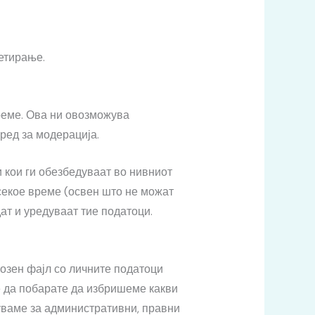
сетирање.
реме. Ова ни овозможува
ред за модерација.
и кои ги обезбедуваат во нивниот
секое време (освен што не можат
ат и уредуваат тие податоци.
возен фајл со личните податоци
те да побарате да избришеме какви
чуваме за административни, правни