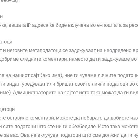
 веб-сајт
ци
ка, вашата IP адреса ќе биде вклучена во е-поштата за ре
атоци
т и неговите метаподатоци се задржуваат на неодредено в
добриме следните коментари, наместо да ги задржуваме во 
е на нашиот сајт (ако има), ние ги чуваме личните податоц
ги видат, уредуваат или бришат своите лични податоци во 
име). Администраторите на сајтот исто така можат да ги вид
датоци
 сте оставиле коментари, можете да побарате да добиете из
 ги сите податоци што сте ни ги обезбедиле. Исто така може
е за вас. Ова не вклучува податоци што сме должни да ги 