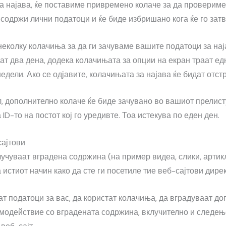
за најава, ќе поставиме привремено колаче за да проверим
содржи лични податоци и ќе биде избришано кога ќе го зат
 неколку колачиња за да ги зачуваме вашите податоци за на
ат два дена, додека колачињата за опции на екран траат ед
едели. Ако се одјавите, колачињата за најава ќе бидат отст
л, дополнително колаче ќе биде зачувано во вашиот прелист
ID-то на постот кој го уредивте. Тоа истекува по еден ден.
сајтови
лучуваат вградена содржина (на пример видеа, слики, артикл
истиот начин како да сте ги посетиле тие веб-сајтови дирек
т податоци за вас, да користат колачиња, да вградуваат д
имодействие со вградената содржина, вклучително и следе