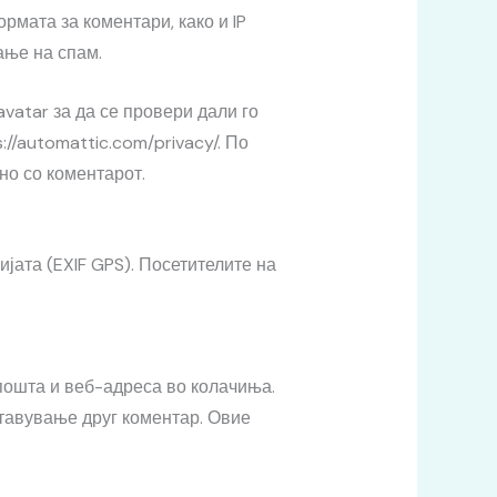
рмата за коментари, како и IP
ање на спам.
atar за да се провери дали го
://automattic.com/privacy/. По
но со коментарот.
ијата (EXIF GPS). Посетителите на
-пошта и веб-адреса во колачиња.
ставување друг коментар. Овие