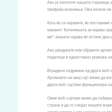
Ако ја посетите нашата страница 
прифаќа колачиња. Ова колаче не 
Кога ќе се најавите, ќе поставиме
екранот. Колачињата за најава тра
ме”, вашата најава ќе остане два н
Ако уредувате или објавите артик
податоци и едноставно укажува на 
Вградено содржини од други веб-
Артиклите на овој сајт може да вк
други веб-сајтови функционира на 
Овие веб-сајтови може да собираа
страни и да го следат вашето вза