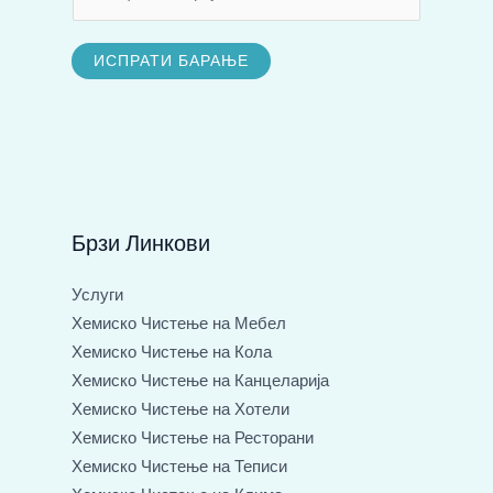
е
т
л
о
ИСПРАТИ БАРАЊЕ
е
И
ф
м
о
е
н
*
с
к
и
Брзи Линкови
Б
р
Услуги
о
Хемиско Чистење на Мебел
ј
Хемиско Чистење на Кола
Хемиско Чистење на Канцеларија
Хемиско Чистење на Хотели
Хемиско Чистење на Ресторани
Хемиско Чистење на Теписи