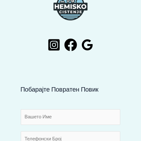
Побарајте Повратен Повик
В
а
ш
Т
е