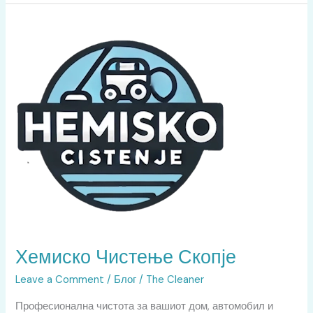
Хемиско
Чистење
Скопје
Хемиско Чистење Скопје
Leave a Comment
/
Блог
/
The Cleaner
Професионална чистота за вашиот дом, автомобил и