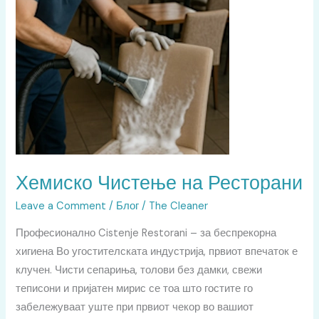
Ресторани
Хемиско Чистење на Ресторани
Leave a Comment
/
Блог
/
The Cleaner
Професионално Cistenje Restorani – за беспрекорна
хигиена Во угостителската индустрија, првиот впечаток е
клучен. Чисти сепариња, толови без дамки, свежи
теписони и пријатен мирис се тоа што гостите го
забележуваат уште при првиот чекор во вашиот