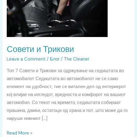
Совети и Трикови
Leave a Comment
/
Блог
/
The Cleaner
Топ 7 Совети и Трикови за одржување на седиштата во
автомобилот Седиштата во автомобилот не се само
елемент на удобност, тие се витален дел од ентериерот
кој влијае на изгледот, вредноста и комфорот на вашиот
автомобил. Со текот на времето, седиштата собираат
прашина, дамки, остатоци од храна и пот, што може да го
наруши нивниот […]
Read More »