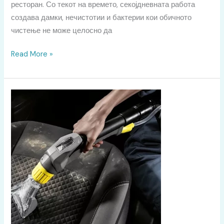
ресторан. Со текот на времето, секојдневната работа
создава дамки, нечистотии и бактерии кои обичното
чистење не може целосно да
Read More »
Хемиско
Чистење
на
Автомобили