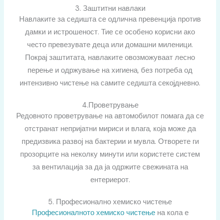
3. Заштитни навлаки
Навлаките за седишта се одлична превенција против
дамки и истрошеност. Тие се особено корисни ако
често превезувате деца или домашни миленици.
Покрај заштитата, навлаките овозможуваат лесно
перење и одржување на хигиена, без потреба од
интензивно чистење на самите седишта секојдневно.
4.Проветрување
Редовното проветрување на автомобилот помага да се
отстранат непријатни мириси и влага, која може да
предизвика развој на бактерии и мувла. Отворете ги
прозорците на неколку минути или користете систем
за вентилација за да ја одржите свежината на
ентериерот.
5. Професионално хемиско чистење
Професионалното хемиско чистење
на кола е