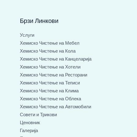
с
к
и
Брзи Линкови
Б
р
Услуги
о
Хемиско Чистење на Мебел
ј
Хемиско Чистење на Кола
Хемиско Чистење на Канцеларија
Хемиско Чистење на Хотели
Хемиско Чистење на Ресторани
Хемиско Чистење на Теписи
Хемиско Чистење на Клима
Хемиско Чистење на Облека
Хемиско Чистење на Автомобили
Совети и Трикови
Ценовник
Галерија