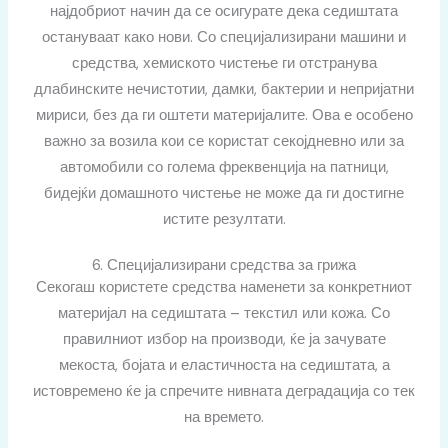
најдобриот начин да се осигурате дека седиштата
остануваат како нови. Со специјализирани машини и
средства, хемиското чистење ги отстранува
длабинските нечистотии, дамки, бактерии и непријатни
мириси, без да ги оштети материјалите.
Ова е особено
важно за возила кои се користат секојдневно или за
автомобили со голема фреквенција на патници,
бидејќи домашното чистење не може да ги достигне
истите резултати.
6. Специјализирани средства за грижа
Секогаш користете средства наменети за конкретниот
материјал на седиштата – текстил или кожа. Со
правилниот избор на производи, ќе ја зачувате
мекоста, бојата и еластичноста на седиштата, а
истовремено ќе ја спречите нивната деградација со тек
на времето.