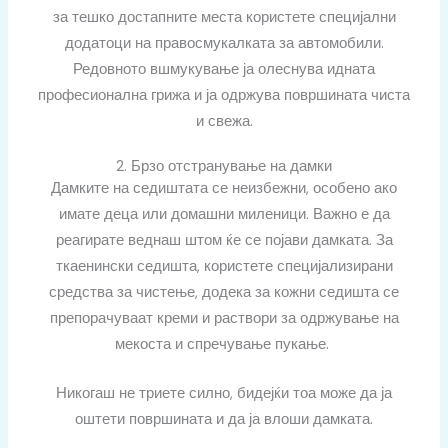
за тешко достапните места користете специјални
додатоци на правосмукалката за автомобили.
Редовното вшмукување ја олеснува идната
професионална грижа и ја одржува површината чиста
и свежа.
2. Брзо отстранување на дамки
Дамките на седиштата се неизбежни, особено ако
имате деца или домашни миленици. Важно е да
реагирате веднаш штом ќе се појави дамката. За
ткаенински седишта, користете специјализирани
средства за чистење, додека за кожни седишта се
препорачуваат креми и раствори за одржување на
мекоста и спречување пукање.
Никогаш не триете силно, бидејќи тоа може да ја
оштети површината и да ја влоши дамката.