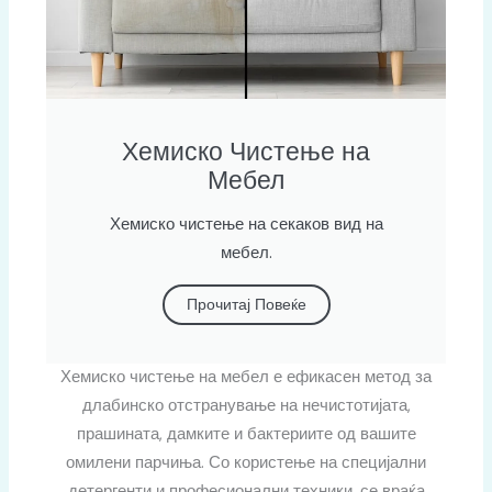
Хемиско Чистење на
Мебел
Хемиско чистење на секаков вид на
мебел.
Прочитај Повеќе
Хемиско чистење на мебел е ефикасен метод за
длабинско отстранување на нечистотијата,
прашината, дамките и бактериите од вашите
омилени парчиња. Со користење на специјални
детергенти и професионални техники, се враќа