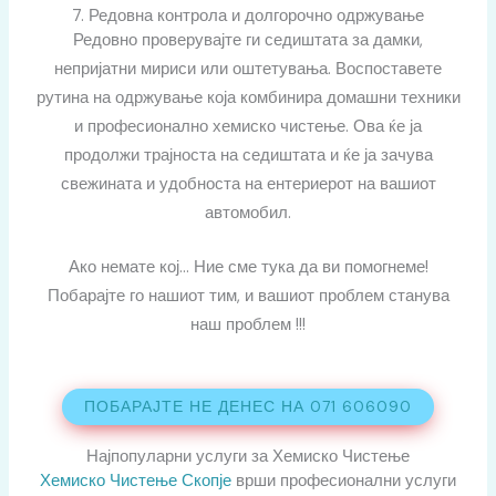
7. Редовна контрола и долгорочно одржување
Редовно проверувајте ги седиштата за дамки,
непријатни мириси или оштетувања. Воспоставете
рутина на одржување која комбинира домашни техники
и професионално хемиско чистење. Ова ќе ја
продолжи трајноста на седиштата и ќе ја зачува
свежината и удобноста на ентериерот на вашиот
автомобил.
Ако немате кој… Ние сме тука да ви помогнеме!
Побарајте го нашиот тим, и вашиот проблем станува
наш проблем !!!
ПОБАРАЈТЕ НЕ ДЕНЕС НА 071 606090
Најпопуларни услуги за Хемиско Чистење
Хемиско Чистење Скопје
врши професионални услуги