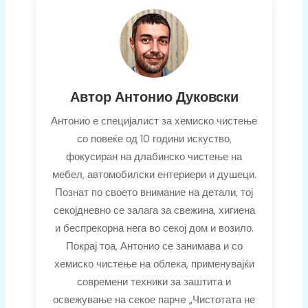
a
b
l
g
o
e
r
o
a
k
m
Автор Антонио Дуковски
Антонио е специјалист за хемиско чистење
со повеќе од 10 години искуство,
фокусиран на длабинско чистење на
мебел, автомобилски ентериери и душеци.
Познат по своето внимание на детали, тој
секојдневно се залага за свежина, хигиена
и беспрекорна нега во секој дом и возило.
Покрај тоа, Антонио се занимава и со
хемиско чистење на облека, применувајќи
современи техники за заштита и
освежување на секое парчe „Чистотата не