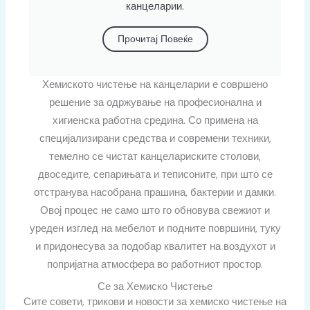
канцеларии.
Прочитај Повеќе
Хемиското чистење на канцеларии е совршено
решение за одржување на професионална и
хигиенска работна средина. Со примена на
специјализирани средства и современи техники,
темелно се чистат канцелариските столови,
двоседите, сепарињата и теписоните, при што се
отстранува насобрана прашина, бактерии и дамки.
Овој процес не само што го обновува свежиот и
уреден изглед на мебелот и подните површини, туку
и придонесува за подобар квалитет на воздухот и
попријатна атмосфера во работниот простор.
Се за Хемиско Чистење
Сите совети, трикови и новости за хемиско чистење на