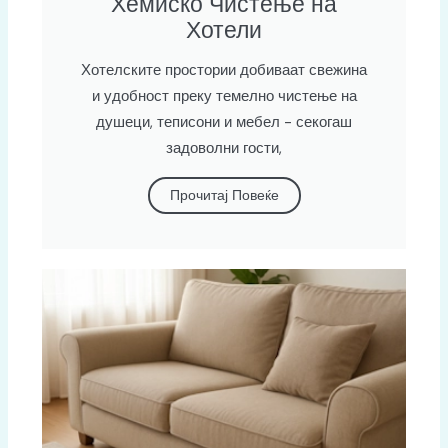
Хемиско Чистење на
Хотели
Хотелските простории добиваат свежина
и удобност преку темелно чистење на
душеци, теписони и мебел - секогаш
задоволни гости,
Прочитај Повеќе