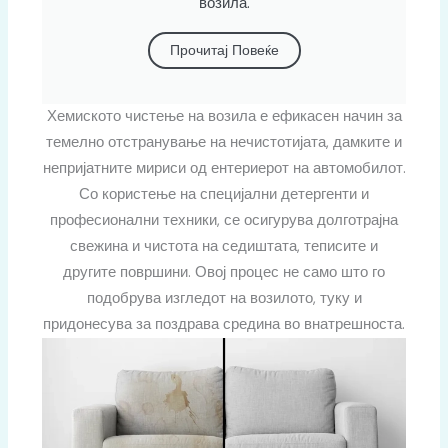
возила.
Прочитај Повеќе
Хемиското чистење на возила е ефикасен начин за
темелно отстранување на нечистотијата, дамките и
непријатните мириси од ентериерот на автомобилот.
Со користење на специјални детергенти и
професионални техники, се осигурува долготрајна
свежина и чистота на седиштата, теписите и
другите површини. Овој процес не само што го
подобрува изгледот на возилото, туку и
придонесува за поздрава средина во внатрешноста.