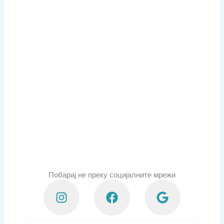
Побарај не преку социјалните мрежи
I
F
G
n
a
o
s
c
o
t
e
g