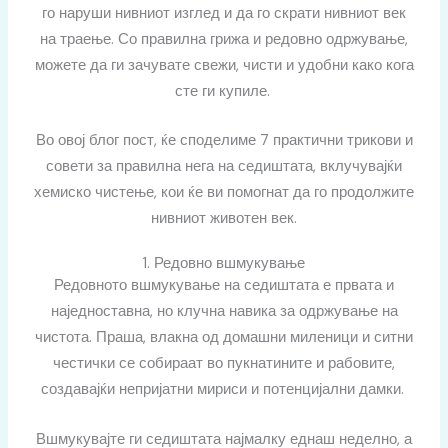
го наруши нивниот изглед и да го скрати нивниот век
на траење.
Со правилна грижа и редовно одржување,
можете да ги зачувате свежи, чисти и удобни како кога
сте ги купиле.
Во овој блог пост, ќе споделиме 7 практични трикови и
совети за правилна нега на седиштата, вклучувајќи
хемиско чистење, кои ќе ви помогнат да го продолжите
нивниот животен век.
1. Редовно вшмукување
Редовното вшмукување на седиштата е првата и
наједноставна, но клучна навика за одржување на
чистота. Праша, влакна од домашни миленици и ситни
честички се собираат во пукнатините и рабовите,
создавајќи непријатни мириси и потенцијални дамки.
Вшмукувајте ги седиштата најмалку еднаш неделно, а