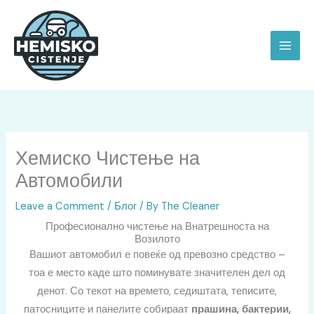
Skip
to
content
Хемиско Чистење на
Автомобили
Leave a Comment
/
Блог
/ By
The Cleaner
Професионално чистење на Внатрешноста на
Возилото
Вашиот автомобил е повеќе од превозно средство –
тоа е место каде што поминувате значителен дел од
денот. Со текот на времето, седиштата, теписите,
патосниците и панелите собираат
прашина, бактерии,