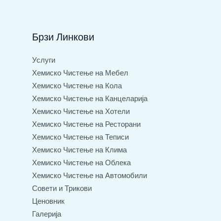
с
к
и
Брзи Линкови
Б
р
Услуги
о
Хемиско Чистење на Мебел
ј
Хемиско Чистење на Кола
Хемиско Чистење на Канцеларија
Хемиско Чистење на Хотели
Хемиско Чистење на Ресторани
Хемиско Чистење на Теписи
Хемиско Чистење на Клима
Хемиско Чистење на Облека
Хемиско Чистење на Автомобили
Совети и Трикови
Ценовник
Галерија