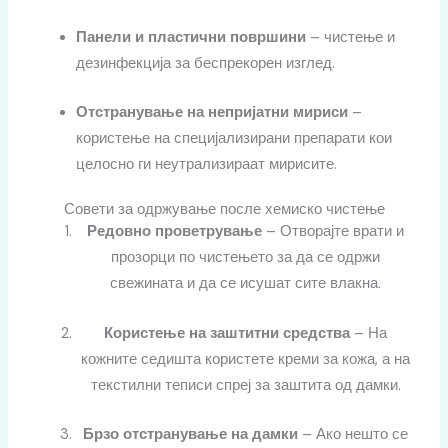
Панели и пластични површини
– чистење и
дезинфекција за беспрекорен изглед.
Отстранување на непријатни мириси
–
користење на специјализирани препарати кои
целосно ги неутрализираат мирисите.
Совети за одржување после хемиско чистење
Редовно проветрување
– Отворајте врати и
прозорци по чистењето за да се одржи
свежината и да се исушат сите влакна.
Користење на заштитни средства
– На
кожните седишта користете креми за кожа, а на
текстилни теписи спреј за заштита од дамки.
Брзо отстранување на дамки
– Ако нешто се