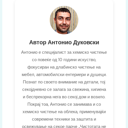
r
o
a
k
m
Автор Антонио Дуковски
Антонио е специјалист за хемиско чистење
со повеќе од 10 години искуство,
фокусиран на длабинско чистење на
мебел, автомобилски ентериери и душеци.
Познат по своето внимание на детали, тој
секојдневно се залага за свежина, хигиена
и беспрекорна нега во секој дом и возило.
Покрај тоа, Антонио се занимава и со
хемиско чистење на облека, применувајќи
современи техники за заштита и
освежување на секое парчe „Чистотата не