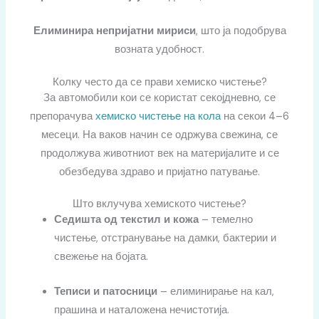
Елиминира непријатни мириси
, што ја подобрува
возната удобност.
Колку често да се прави хемиско чистење?
За автомобили кои се користат секојдневно, се
препорачува
хемиско чистење на кола
на секои 4–6
месеци. На ваков начин се одржува свежина, се
продолжува животниот век на материјалите и се
обезбедува здраво и пријатно патување.
Што вклучува хемиското чистење?
Седишта од текстил и кожа
– темелно
чистење, отстранување на дамки, бактерии и
свежење на бојата.
Теписи и патосници
– елиминирање на кал,
прашина и наталожена нечистотија.