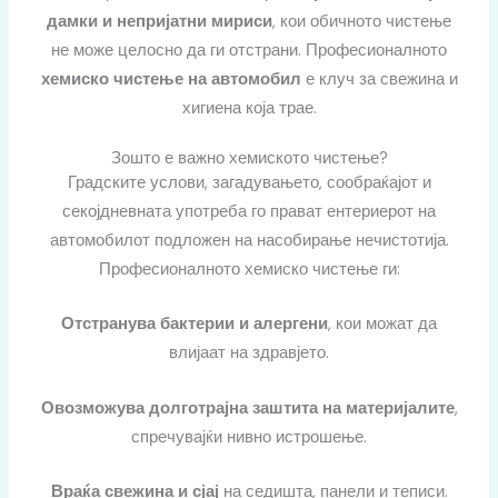
дамки и непријатни мириси
, кои обичното чистење
не може целосно да ги отстрани. Професионалното
хемиско чистење на автомобил
е клуч за свежина и
хигиена која трае.
Зошто е важно хемиското чистење?
Градските услови, загадувањето, сообраќајот и
секојдневната употреба го прават ентериерот на
автомобилот подложен на насобирање нечистотија.
Професионалното хемиско чистење ги:
Отстранува бактерии и алергени
, кои можат да
влијаат на здравјето.
Овозможува долготрајна заштита на материјалите
,
спречувајќи нивно истрошење.
Враќа свежина и сјај
на седишта, панели и теписи.