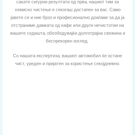
сакате сигурни резултати од прва, нашиот тим за
хемиско чистење е секогаш достапен за вас. Само
јавете се и ние брзо и професионално доаѓаме за да ја
отстраниме дамката од кафе или други нечистотии на
вашите седишта, обезбедувајќи долготрајна свежина и
беспрекорен изглед.
Со нашата експертиза, вашиот автомобил ќе остане
чист, уреден и пријатен за користење секојдневно.