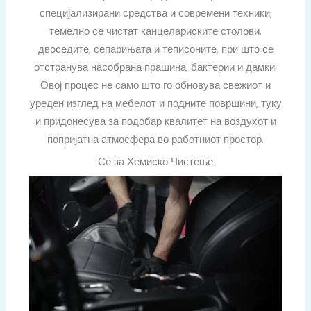
специјализирани средства и современи техники,
темелно се чистат канцелариските столови,
двоседите, сепарињата и теписоните, при што се
отстранува насобрана прашина, бактерии и дамки.
Овој процес не само што го обновува свежиот и
уреден изглед на мебелот и подните површини, туку
и придонесува за подобар квалитет на воздухот и
попријатна атмосфера во работниот простор.
Се за Хемиско Чистење