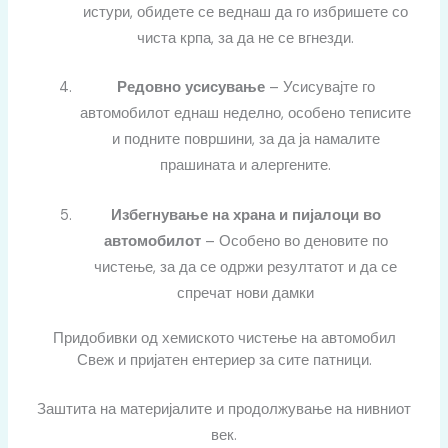
истури, обидете се веднаш да го избришете со
чиста крпа, за да не се вгнезди.
Редовно усисување
– Усисувајте го
автомобилот еднаш неделно, особено теписите
и подните површини, за да ја намалите
прашината и алергените.
Избегнување на храна и пијалоци во
автомобилот
– Особено во деновите по
чистење, за да се одржи резултатот и да се
спречат нови дамки
Придобивки од хемиското чистење на автомобил
Свеж и пријатен ентериер за сите патници.
Заштита на материјалите и продолжување на нивниот
век.