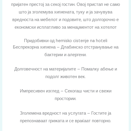
пријатен престој за секој гостин. Овој пристап не само
што ја зголемува хигиената, туку и ја зачувува
вредноста на мебелот и подовите, што долгорочно е
економски исплатливо за менаџментот на хотелот
Придобивки од hemisko cistenje na hoteli
Беспрекорна хигиена – Длабинско отстранување на
бактерии и алергени.
Долговечност на материјалите – Помалку абење и
подолг животен век.
Импресивен изглед – Секогаш чисти и свежи
простории.
Зголемена вредност на услугата – Гостите ја
препознаваат грижата и се враќаат повторно.