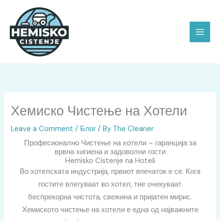
Skip
to
content
Хемиско Чистење на Хотели
Leave a Comment
/
Блог
/ By
The Cleaner
Професионално Чистење на хотели – гаранција за
врвна хигиена и задоволни гости
Hemisko Cistenje na Hoteli
Во хотелската индустрија, првиот впечаток е се. Кога
гостите влегуваат во хотел, тие очекуваат
беспрекорна чистота, свежина и пријатен мирис.
Хемиското чистење на хотели е една од најважните