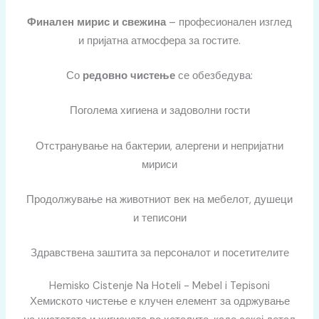
Финален мирис и свежина
– професионален изглед
и пријатна атмосфера за гостите.
Со
редовно чистење
се обезбедува:
Поголема хигиена и задоволни гости
Отстранување на бактерии, алергени и непријатни
мириси
Продолжување на животниот век на мебелот, душеци
и теписони
Здравствена заштита за персоналот и посетителите
Hemisko Cistenje Na Hoteli - Mebel i Tepisoni
Хемиското чистење е клучен елемент за одржување