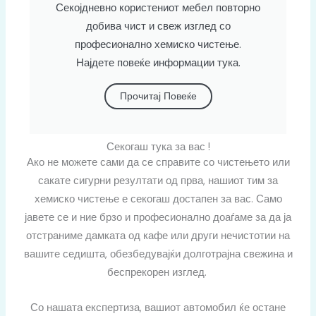
Секојдневно користениот мебел повторно
добива чист и свеж изглед со
професионално хемиско чистење.
Најдете повеќе информации тука.
Прочитај Повеќе
Секогаш тука за вас !
Ако не можете сами да се справите со чистењето или
сакате сигурни резултати од прва, нашиот тим за
хемиско чистење е секогаш достапен за вас. Само
јавете се и ние брзо и професионално доаѓаме за да ја
отстраниме дамката од кафе или други нечистотии на
вашите седишта, обезбедувајќи долготрајна свежина и
беспрекорен изглед.
Со нашата експертиза, вашиот автомобил ќе остане