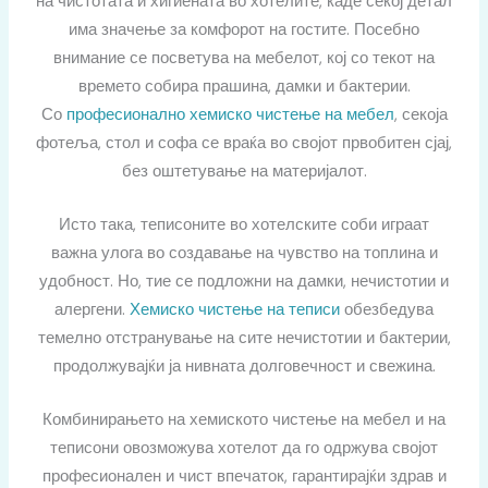
на чистотата и хигиената во хотелите, каде секој детал
има значење за комфорот на гостите. Посебно
внимание се посветува на мебелот, кој со текот на
времето собира прашина, дамки и бактерии.
Со
професионално хемиско чистење на мебел
, секоја
фотеља, стол и софа се враќа во својот првобитен сјај,
без оштетување на материјалот.
Исто така, теписоните во хотелските соби играат
важна улога во создавање на чувство на топлина и
удобност. Но, тие се подложни на дамки, нечистотии и
алергени.
Хемиско чистење на теписи
обезбедува
темелно отстранување на сите нечистотии и бактерии,
продолжувајќи ја нивната долговечност и свежина.
Комбинирањето на хемиското чистење на мебел и на
теписони овозможува хотелот да го одржува својот
професионален и чист впечаток, гарантирајќи здрав и