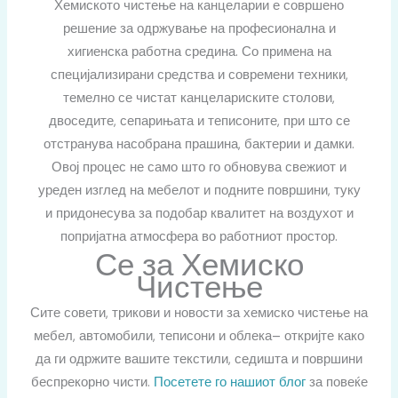
Хемиското чистење на канцеларии е совршено
решение за одржување на професионална и
хигиенска работна средина. Со примена на
специјализирани средства и современи техники,
темелно се чистат канцелариските столови,
двоседите, сепарињата и теписоните, при што се
отстранува насобрана прашина, бактерии и дамки.
Овој процес не само што го обновува свежиот и
уреден изглед на мебелот и подните површини, туку
и придонесува за подобар квалитет на воздухот и
попријатна атмосфера во работниот простор.
Се за Хемиско
Чистење
Сите совети, трикови и новости за хемиско чистење на
мебел, автомобили, теписони и облека– откријте како
да ги одржите вашите текстили, седишта и површини
беспрекорно чисти.
Посетете го нашиот блог
за повеќе