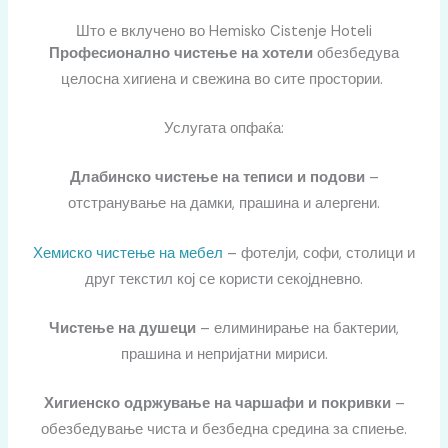
Што е вклучено во Hemisko Cistenje Hoteli
Професионално чистење на хотели
обезбедува
целосна хигиена и свежина во сите простории.
Услугата опфаќа:
Длабинско чистење на теписи и подови
–
отстранување на дамки, прашина и алергени.
Хемиско чистење на мебел
– фотелји, софи, столици и
друг текстил кој се користи секојдневно.
Чистење на душеци
– елиминирање на бактерии,
прашина и непријатни мириси.
Хигиенско одржување на чаршафи и покривки
–
обезбедување чиста и безбедна средина за спиење.