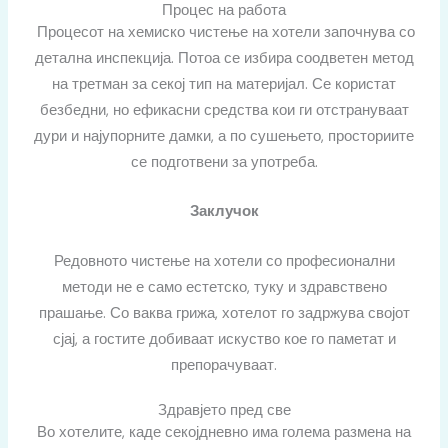
Процес на работа
Процесот на хемиско чистење на хотели започнува со
детална инспекција. Потоа се избира соодветен метод
на третман за секој тип на материјал. Се користат
безбедни, но ефикасни средства кои ги отстрануваат
дури и најупорните дамки, а по сушењето, просториите
се подготвени за употреба.
Заклучок
Редовното
чистење на хотели
со професионални
методи не е само естетско, туку и здравствено
прашање. Со ваква грижа, хотелот го задржува својот
сјај, а гостите добиваат искуство кое го паметат и
препорачуваат.
Здравјето пред све
Во хотелите, каде секојдневно има голема размена на