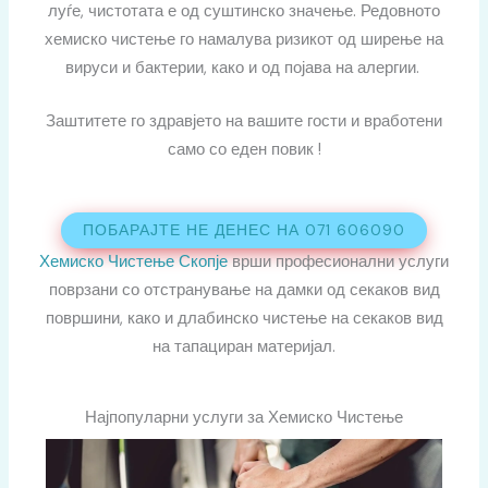
луѓе, чистотата е од суштинско значење. Редовното
хемиско чистење го намалува ризикот од ширење на
вируси и бактерии, како и од појава на алергии.
Заштитете го здравјето на вашите гости и вработени
само со еден повик !
ПОБАРАЈТЕ НЕ ДЕНЕС НА 071 606090
Хемиско Чистење Скопје
врши професионални услуги
поврзани со отстранување на дамки од секаков вид
површини, како и длабинско чистење на секаков вид
на тапациран материјал.
Најпопуларни услуги за Хемиско Чистење