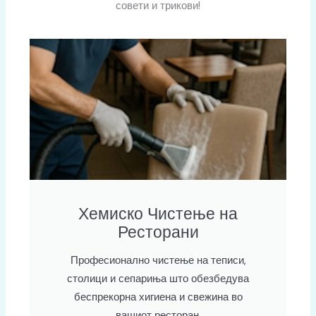
совети и трикови
!
Хемиско Чистење на
Ресторани
Професионално чистење на теписи,
столици и сепариња што обезбедува
беспрекорна хигиена и свежина во
вашиот ресторан.