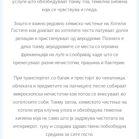
услуги што обезбедуваат токму тоа, темелна хигиена
која се чувствува и гледа.
Зошто е важно редовно хемиско чистење на Хотели
Гостите кои доаѓаат во хотелите често патуваат долги
релации и пристигнуваат од аеродроми. Познато е
дека токму аеродромите се места со огромна
фреквенција на луѓе и сообраќај, каде што се
пренесуваат разни нечистотии, прашина и бактерии.
При транспортот со багаж и престојот во чекалници,
облеката и предметите на патниците лесно собираат
микроскопски нечистотии кои потоа се внесуваат во
хотелските соби. Токму затоа,
хемиското чистење на
хотели
игра клучна улога и обезбедува темелна
хигиена која не само што ја задржува чистотата на
ентериерот, туку и создава здравствено побезбедна
средина за сите гости.