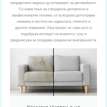
непријатните мириси од ентериерот на автомобилот.
Со користење на специјални детергенти и
професионални техники, се осигурува долготрајна
свежина и чистота на седиштата, теписите и
другите површини. Овој процес не само што го
подобрува изгледот на возилото, туку и
придонесува за поздрава средина во внатрешноста.