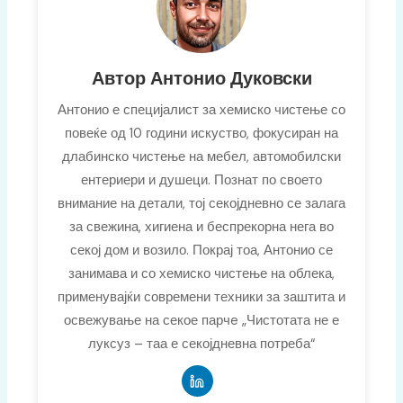
Автор Антонио Дуковски
Антонио е специјалист за хемиско чистење со
повеќе од 10 години искуство, фокусиран на
длабинско чистење на мебел, автомобилски
ентериери и душеци. Познат по своето
внимание на детали, тој секојдневно се залага
за свежина, хигиена и беспрекорна нега во
секој дом и возило. Покрај тоа, Антонио се
занимава и со хемиско чистење на облека,
применувајќи современи техники за заштита и
освежување на секое парчe „Чистотата не е
луксуз – таа е секојдневна потреба“